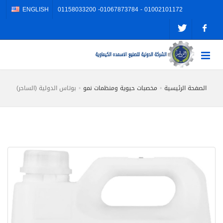
ENGLISH
01002101172 - 01067873784- 01158033200
الصفحة الرئيسية
مخصبات حيوية ومنظمات نمو
بوتاس الدولية (الساحر)